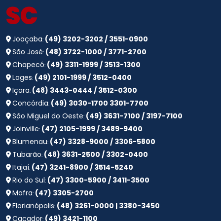
SC
Joaçaba
(49) 3202-3202 / 3551-0900
:
São José
(48) 3722-1000 / 3771-2700
:
Chapecó
(49) 3311-1999 / 3513-1300
:
Lages
(49) 2101-1999 / 3512-0400
:
Içara
(48) 3443-0444 / 3512-0300
:
Concórdia
(49) 3030-1700 3301-7700
:
São Miguel do Oeste
(49) 3631-7100 / 3197-7100
:
Joinville
(47) 2105-1999 / 3489-9400
:
Blumenau
(47) 3328-9000 / 3306-5800
:
Tubarão
(48) 3631-2500 / 3302-0400
:
Itajaí
(47) 3241-8900 / 3514-5240
:
Rio do Sul
(47) 3300-5900 / 3411-3500
:
Mafra
(47) 3305-2700
:
Florianópolis
(48) 3261-0000 | 3380-3450
:
Caçador
(49) 3421-1100
: