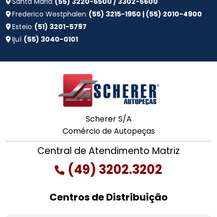
Santa Maria
(55) 3220-6500 / 3302-5600
:
Frederico Westphalen
(55) 3215-1950 | (55) 2010-4900
:
Esteio
(51) 3201-5797
:
Ijuí
(55) 3040-0101
:
Scherer S/A
Comércio de Autopeças
Central de Atendimento Matriz
(49) 3202.3202
Centros de Distribuição