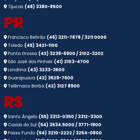
Tijucas
(48) 3380-8500
:
PR
Francisco Beltrão
(46) 3211-7878 / 3211 0000
:
Toledo
(45) 3421-1100
:
Ponta Grossa
(42) 3239-6900 / 2102-3202
:
São José dos Pinhais
(41) 2103-4700
:
Londrina
(43) 3233-3600
:
Guarapuava
(42) 3629-7600
:
Telêmaco Borba
(42) 3127 8900
:
RS
Santo Ângelo
(55) 3313-0350 / 3312-3300
:
Caxias do Sul
(54) 3534.5000 / 3771-1900
:
Passo Fundo
(54) 3210-2222 / 3254-0800
: