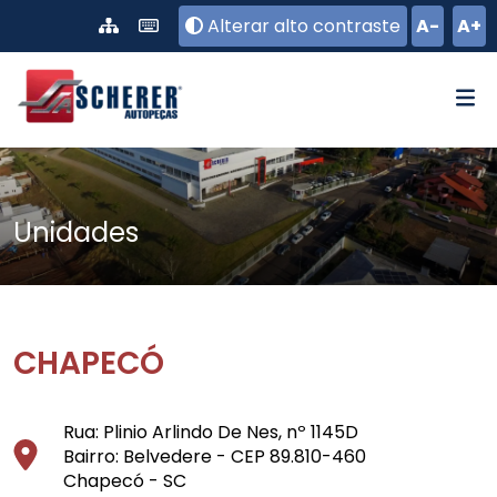
Pular para o conteúdo principal
Alterar alto contraste
A-
A+
Unidades
CHAPECÓ
Rua: Plinio Arlindo De Nes, nº 1145D
Bairro: Belvedere - CEP 89.810-460
Chapecó - SC