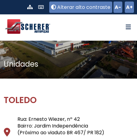
Pular para o conteúdo principal
Alterar alto contraste
A-
A+
Unidades
TOLEDO
Rua: Ernesto Wiezer, nº 42
Bairro: Jardim Independência
(Próximo ao viaduto BR 467/ PR 182)