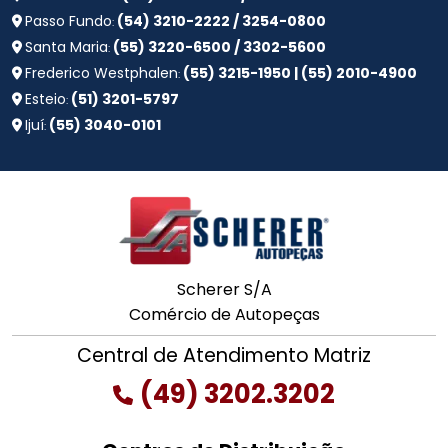
Passo Fundo
(54) 3210-2222 / 3254-0800
:
Santa Maria
(55) 3220-6500 / 3302-5600
:
Frederico Westphalen
(55) 3215-1950 | (55) 2010-4900
:
Esteio
(51) 3201-5797
:
Ijuí
(55) 3040-0101
:
Scherer S/A
Comércio de Autopeças
Central de Atendimento Matriz
(49) 3202.3202