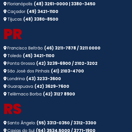
Florianópolis
(48) 3261-0000 | 3380-3450
:
Caçador
(49) 3421-1100
:
Tijucas
(48) 3380-8500
:
PR
Francisco Beltrão
(46) 3211-7878 / 3211 0000
:
Toledo
(45) 3421-1100
:
Ponta Grossa
(42) 3239-6900 / 2102-3202
:
São José dos Pinhais
(41) 2103-4700
:
Londrina
(43) 3233-3600
:
Guarapuava
(42) 3629-7600
:
Telêmaco Borba
(42) 3127 8900
:
RS
Santo Ângelo
(55) 3313-0350 / 3312-3300
:
Caxias do Sul
(54) 3534.5000 / 3771-1900
: