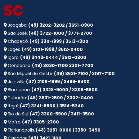
SC
Joaçaba
(49) 3202-3202 / 3551-0900
:
São José
(48) 3722-1000 / 3771-2700
:
Chapecó
(49) 3311-1999 / 3513-1300
:
Lages
(49) 2101-1999 / 3512-0400
:
Içara
(48) 3443-0444 / 3512-0300
:
Concórdia
(49) 3030-1700 3301-7700
:
São Miguel do Oeste
(49) 3631-7100 / 3197-7100
:
Joinville
(47) 2105-1999 / 3489-9400
:
Blumenau
(47) 3328-9000 / 3306-5800
:
Tubarão
(48) 3631-2500 / 3302-0400
:
Itajaí
(47) 3241-8900 / 3514-5240
:
Rio do Sul
(47) 3300-5900 / 3411-3500
:
Mafra
(47) 3305-2700
:
Florianópolis
(48) 3261-0000 | 3380-3450
:
Caçador
(49) 3421-1100
: