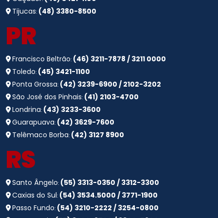
Tijucas
(48) 3380-8500
:
PR
Francisco Beltrão
(46) 3211-7878 / 3211 0000
:
Toledo
(45) 3421-1100
:
Ponta Grossa
(42) 3239-6900 / 2102-3202
:
São José dos Pinhais
(41) 2103-4700
:
Londrina
(43) 3233-3600
:
Guarapuava
(42) 3629-7600
:
Telêmaco Borba
(42) 3127 8900
:
RS
Santo Ângelo
(55) 3313-0350 / 3312-3300
:
Caxias do Sul
(54) 3534.5000 / 3771-1900
:
Passo Fundo
(54) 3210-2222 / 3254-0800
: