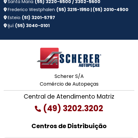
Santa Maria
(55) 3220-6500 / 3302-5600
:
Frederico Westphalen
(55) 3215-1950 | (55) 2010-4900
:
Esteio
(51) 3201-5797
:
Ijuí
(55) 3040-0101
:
Scherer S/A
Comércio de Autopeças
Central de Atendimento Matriz
(49) 3202.3202
Centros de Distribuição