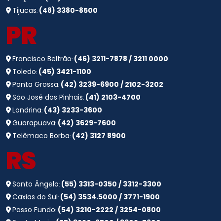
Tijucas
(48) 3380-8500
:
PR
Francisco Beltrão
(46) 3211-7878 / 3211 0000
:
Toledo
(45) 3421-1100
:
Ponta Grossa
(42) 3239-6900 / 2102-3202
:
São José dos Pinhais
(41) 2103-4700
:
Londrina
(43) 3233-3600
:
Guarapuava
(42) 3629-7600
:
Telêmaco Borba
(42) 3127 8900
:
RS
Santo Ângelo
(55) 3313-0350 / 3312-3300
:
Caxias do Sul
(54) 3534.5000 / 3771-1900
:
Passo Fundo
(54) 3210-2222 / 3254-0800
: