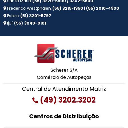
Santa Maria
(55) 3220-6500 / 3302-5600
:
Frederico Westphalen
(55) 3215-1950 | (55) 2010-4900
:
Esteio
(51) 3201-5797
:
Ijuí
(55) 3040-0101
:
Scherer S/A
Comércio de Autopeças
Central de Atendimento Matriz
(49) 3202.3202
Centros de Distribuição