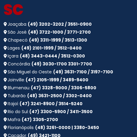
SC
Joaçaba
(49) 3202-3202 / 3551-0900
:
São José
(48) 3722-1000 / 3771-2700
:
Chapecó
(49) 3311-1999 / 3513-1300
:
Lages
(49) 2101-1999 / 3512-0400
:
Içara
(48) 3443-0444 / 3512-0300
:
Concórdia
(49) 3030-1700 3301-7700
:
São Miguel do Oeste
(49) 3631-7100 / 3197-7100
:
Joinville
(47) 2105-1999 / 3489-9400
:
Blumenau
(47) 3328-9000 / 3306-5800
:
Tubarão
(48) 3631-2500 / 3302-0400
:
Itajaí
(47) 3241-8900 / 3514-5240
:
Rio do Sul
(47) 3300-5900 / 3411-3500
:
Mafra
(47) 3305-2700
:
Florianópolis
(48) 3261-0000 | 3380-3450
:
Caçador
(49) 3421-1100
: