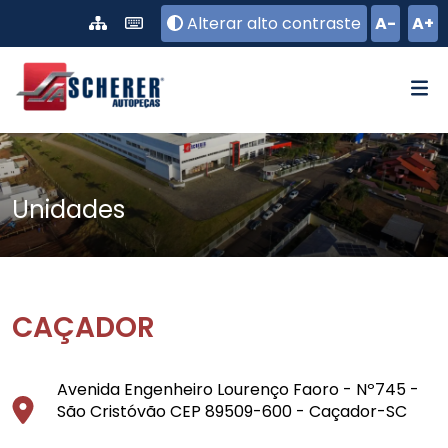
Pular para o conteúdo principal
Alterar alto contraste
A-
A+
Unidades
CAÇADOR
Avenida Engenheiro Lourenço Faoro - Nº745 -
São Cristóvão CEP 89509-600 - Caçador-SC