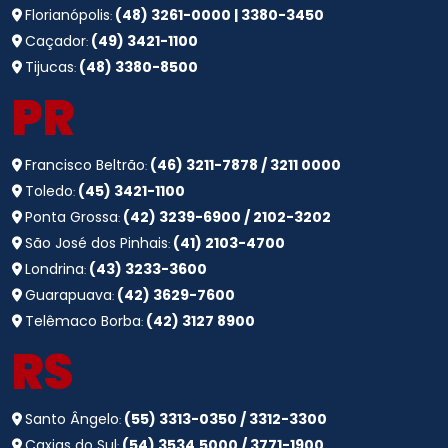
Florianópolis
(48) 3261-0000 | 3380-3450
:
Caçador
(49) 3421-1100
:
Tijucas
(48) 3380-8500
:
PR
Francisco Beltrão
(46) 3211-7878 / 3211 0000
:
Toledo
(45) 3421-1100
:
Ponta Grossa
(42) 3239-6900 / 2102-3202
:
São José dos Pinhais
(41) 2103-4700
:
Londrina
(43) 3233-3600
:
Guarapuava
(42) 3629-7600
:
Telêmaco Borba
(42) 3127 8900
:
RS
Santo Ângelo
(55) 3313-0350 / 3312-3300
:
Caxias do Sul
(54) 3534.5000 / 3771-1900
: