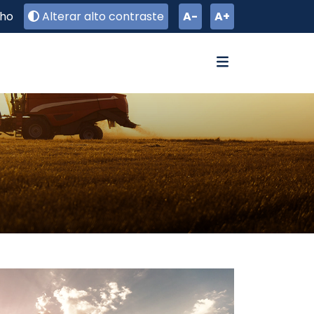
lho
Alterar alto contraste
A-
A+