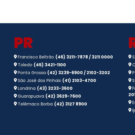
PR
Francisco Beltrão
(46) 3211-7878 / 3211 0000
S
:
Toledo
(45) 3421-1100
C
:
Ponta Grossa
(42) 3239-6900 / 2102-3202
P
:
São José dos Pinhais
(41) 2103-4700
S
:
Londrina
(43) 3233-3600
F
:
20
Guarapuava
(42) 3629-7600
:
E
Telêmaco Borba
(42) 3127 8900
:
I