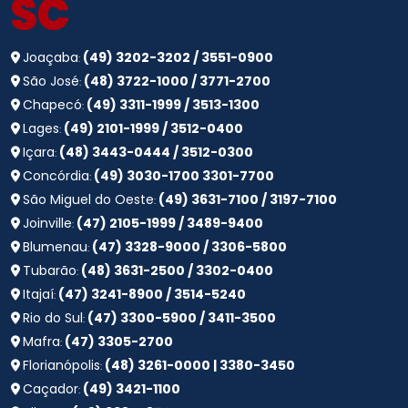
SC
Joaçaba
(49) 3202-3202 / 3551-0900
:
São José
(48) 3722-1000 / 3771-2700
:
Chapecó
(49) 3311-1999 / 3513-1300
:
Lages
(49) 2101-1999 / 3512-0400
:
Içara
(48) 3443-0444 / 3512-0300
:
Concórdia
(49) 3030-1700 3301-7700
:
São Miguel do Oeste
(49) 3631-7100 / 3197-7100
:
Joinville
(47) 2105-1999 / 3489-9400
:
Blumenau
(47) 3328-9000 / 3306-5800
:
Tubarão
(48) 3631-2500 / 3302-0400
:
Itajaí
(47) 3241-8900 / 3514-5240
:
Rio do Sul
(47) 3300-5900 / 3411-3500
:
Mafra
(47) 3305-2700
:
Florianópolis
(48) 3261-0000 | 3380-3450
:
Caçador
(49) 3421-1100
: